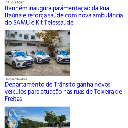
inauguração
Itanhém inaugura pavimentação da Rua
Itaúna e reforça saúde com nova ambulância
do SAMU e Kit Telessaúde
novas viaturas
Departamento de Trânsito ganha novos
veículos para atuação nas ruas de Teixeira de
Freitas