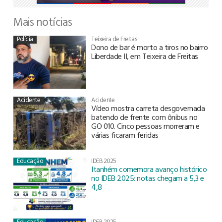
Mais notícias
Polícia
Teixeira de Freitas
Dono de bar é morto a tiros no bairro
Liberdade II, em Teixeira de Freitas
Acidente
Acidente
Vídeo mostra carreta desgovernada
batendo de frente com ônibus no
GO 010. Cinco pessoas morreram e
várias ficaram feridas
Educação
IDEB 2025
Itanhém comemora avanço histórico
no IDEB 2025: notas chegam a 5,3 e
4,8
Educação
IDEB 2025