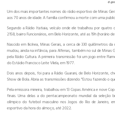
© @mi
Um dos mais importantes nomes do rádio esportivo de Minas Gerai
aos 70 anos de idade. A família confirmou a morte com uma publicaç
Segundo a Rádio Itatiaia, veículo onde ele trabalhou por quatro
2158, bairro Funcionários, em Belo Horizonte, até as 19h (horário d
Nascido em Ilicínea, Minas Gerais, a cerca de 330 quilômetros d
mudou, ainda na infância, para Alfenas, também no sul de Minas Ger
pela Rádio Cultura. A primeira transmissão foi um jogo entre Fl
do Estádio Francisco Leite Vilela, em 1977.
Dois anos depois, foi para a Rádio Guarani, de Belo Horizonte, 
Show de Bola. Abria as transmissões dizendo: "Estou fazendo o qu
Pela emissora mineira, trabalhou em 13 Copas América e nove Cop
finais. Uma delas a do pentacampeonato mundial da seleção br
olímpico do futebol masculino nos Jogos do Rio de Janeiro, e
esportivo da hora do almoço, até 2022.