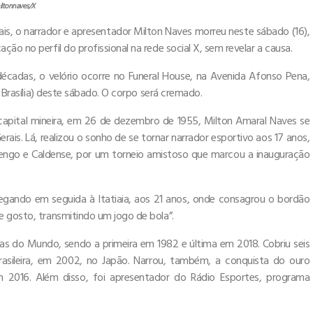
ltonnaves/X
s, o narrador e apresentador Milton Naves morreu neste sábado (16),
ão no perfil do profissional na rede social X, sem revelar a causa.
 décadas, o velório ocorre no Funeral House, na Avenida Afonso Pena,
e Brasília) deste sábado. O corpo será cremado.
a capital mineira, em 26 de dezembro de 1955, Milton Amaral Naves se
ais. Lá, realizou o sonho de se tornar narrador esportivo aos 17 anos,
amengo e Caldense, por um torneio amistoso que marcou a inauguração
chegando em seguida à Itatiaia, aos 21 anos, onde consagrou o bordão
e gosto, transmitindo um jogo de bola”.
as do Mundo, sendo a primeira em 1982 e última em 2018. Cobriu seis
asileira, em 2002, no Japão. Narrou, também, a conquista do ouro
m 2016. Além disso, foi apresentador do Rádio Esportes, programa