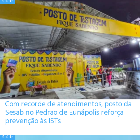
Saúde
Com recorde de atendimentos, posto da
Sesab no Pedrão de Eunápolis reforça
prevenção às ISTs
Saúde