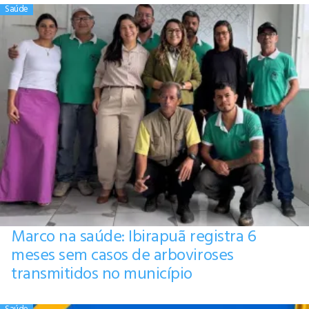
Saúde
Marco na saúde: Ibirapuã registra 6
meses sem casos de arboviroses
transmitidos no município
Saúde