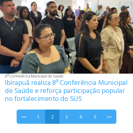
8ª Conferência Municipal de Saúde
Ibirapuã realiza 8ª Conferência Municipal
de Saúde e reforça participação popular
no fortalecimento do SUS
<<
1
2
3
4
5
>>