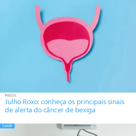
Riscos
Julho Roxo: conheça os principais sinais
de alerta do câncer de bexiga
Saúde