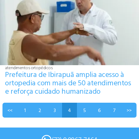
atendimentos ortopédicos
Prefeitura de Ibirapuã amplia acesso à
ortopedia com mais de 50 atendimentos
e reforça cuidado humanizado
<<
1
2
3
4
5
6
7
>>