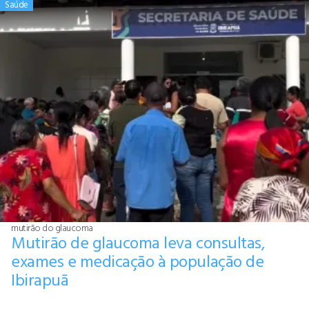
Saúde
mutirão do glaucoma
Mutirão de glaucoma leva consultas,
exames e medicação à população de
Ibirapuã