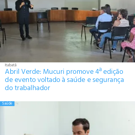
Itabatã
Abril Verde: Mucuri promove 4ª edição
de evento voltado à saúde e segurança
do trabalhador
Saúde