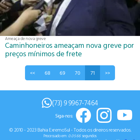
Ameaça de nova greve
Caminhoneiros ameaçam nova greve por
preços mínimos de frete
<<
68
69
70
71
>>
(73) 9 9967-7464
Siga-nos:
© 2010 - 2023 Bahia ExremoSul - Todos os direiros reservados.
Processado em:
0.0566
segundos