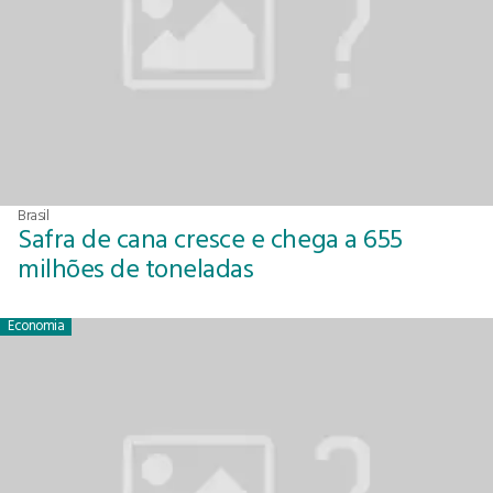
Brasil
Safra de cana cresce e chega a 655
milhões de toneladas
Economia