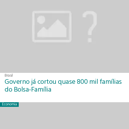
Brasil
Governo já cortou quase 800 mil famílias
do Bolsa-Família
Economia