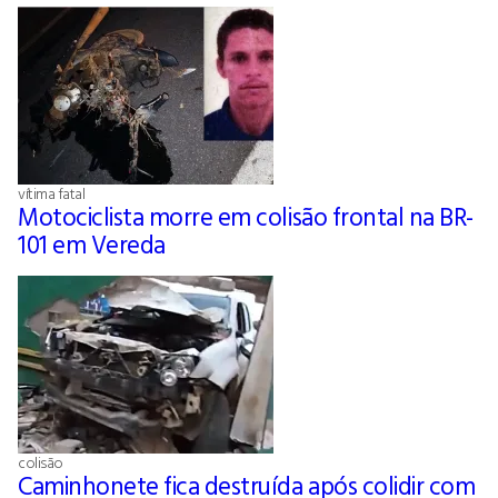
vítima fatal
Motociclista morre em colisão frontal na BR-
101 em Vereda
colisão
Caminhonete fica destruída após colidir com