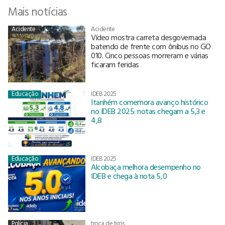
Mais notícias
Acidente
Acidente
Vídeo mostra carreta desgovernada
batendo de frente com ônibus no GO
010. Cinco pessoas morreram e várias
ficaram feridas
Educação
IDEB 2025
Itanhém comemora avanço histórico
no IDEB 2025: notas chegam a 5,3 e
4,8
Educação
IDEB 2025
Alcobaça melhora desempenho no
IDEB e chega à nota 5,0
Polícia
troca de tiros