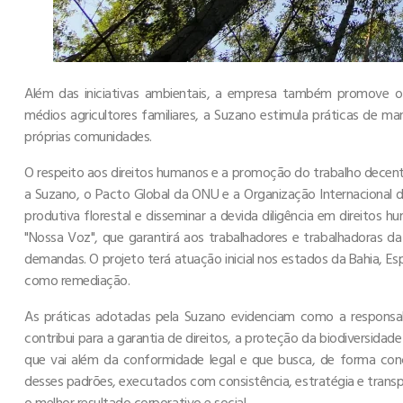
Além das iniciativas ambientais, a empresa também promove o
médios agricultores familiares, a Suzano estimula práticas de m
próprias comunidades.
O respeito aos direitos humanos e a promoção do trabalho dec
a Suzano, o Pacto Global da ONU e a Organização Internacional do 
produtiva florestal e disseminar a devida diligência em direitos
"Nossa Voz", que garantirá aos trabalhadores e trabalhadoras 
demandas. O projeto terá atuação inicial nos estados da Bahia, Esp
como remediação.
As práticas adotadas pela Suzano evidenciam como a respons
contribui para a garantia de direitos, a proteção da biodiversid
que vai além da conformidade legal e que busca, de forma concr
desses padrões, executados com consistência, estratégia e tran
o melhor resultado corporativo e social.