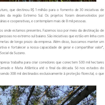
Futuro, que destinou R$ 1 milhão para o fomento de 30 iniciativas de
des da região Extremo Sul. Os projetos foram desenvolvidos por
árias e cooperativas, e contemplam mais de 8 mil pessoas.
os onde estamos presentes. Fazemos isso por meio da destinação de
e pessoas no extremo sul baiano. São iniciativas que estão em linha com
 metas de longo prazo da empresa. Além disso, buscamos manter um
va e fortalecer a nossa capacidade de gerar e compartilhar valor",
Social da Suzano.
mpresa trabalha para criar corredores que conectem 500 mil hectares
Cerrado e Mata Atlântica até o final da década. Só nos estados do
 sendo 308 mil destinados exclusivamente à proteção florestal, o que