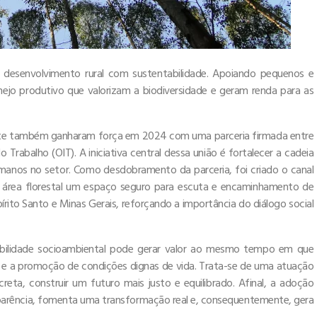
 desenvolvimento rural com sustentabilidade. Apoiando pequenos e
anejo produtivo que valorizam a biodiversidade e geram renda para as
ente também ganharam força em 2024 com uma parceria firmada entre
Trabalho (OIT). A iniciativa central dessa união é fortalecer a cadeia
 humanos no setor. Como desdobramento da parceria, foi criado o canal
da área florestal um espaço seguro para escuta e encaminhamento de
írito Santo e Minas Gerais, reforçando a importância do diálogo social
abilidade socioambiental pode gerar valor ao mesmo tempo em que
ade e a promoção de condições dignas de vida. Trata-se de uma atuação
eta, construir um futuro mais justo e equilibrado. Afinal, a adoção
sparência, fomenta uma transformação real e, consequentemente, gera