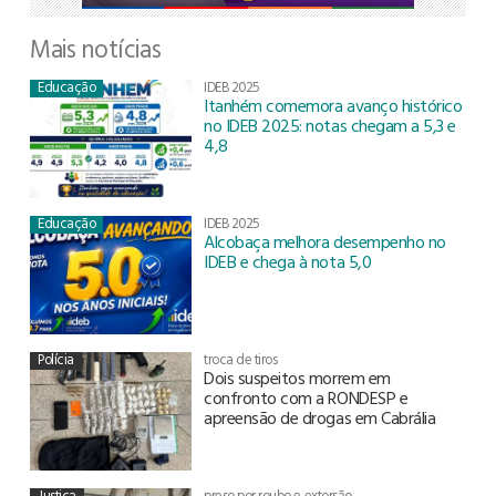
Mais notícias
Educação
IDEB 2025
Itanhém comemora avanço histórico
no IDEB 2025: notas chegam a 5,3 e
4,8
Educação
IDEB 2025
Alcobaça melhora desempenho no
IDEB e chega à nota 5,0
Polícia
troca de tiros
Dois suspeitos morrem em
confronto com a RONDESP e
apreensão de drogas em Cabrália
Justiça
preso por roubo e extorsão