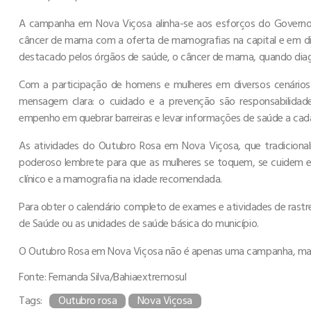
A campanha em Nova Viçosa alinha-se aos esforços do Governo 
câncer de mama com a oferta de mamografias na capital e em dive
destacado pelos órgãos de saúde, o câncer de mama, quando diag
Com a participação de homens e mulheres em diversos cenários 
mensagem clara: o cuidado e a prevenção são responsabilida
empenho em quebrar barreiras e levar informações de saúde a cad
As atividades do Outubro Rosa em Nova Viçosa, que tradicio
poderoso lembrete para que as mulheres se toquem, se cuidem
clínico e a mamografia na idade recomendada.
Para obter o calendário completo de exames e atividades de rastr
de Saúde ou as unidades de saúde básica do município.
O Outubro Rosa em Nova Viçosa não é apenas uma campanha, mas
Fonte: Fernanda Silva/Bahiaextremosul
Tags:
Outubro rosa
Nova Viçosa