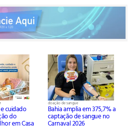
r
doação de sangue
e cuidado
Bahia amplia em 375,7% a
ção do
captação de sangue no
lhor em Casa
Carnaval 2026