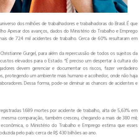
universo dos milhões de trabalhadores e trabalhadoras do Brasil. É que
alho Apesar dos avanços, dados do Ministério do Trabalho e Emprego
mais de 724 mil acidentes de trabalho. Cerca de 60% resultaram em
 Christianne Gurgel, para além da repercussão de todos os sujeitos da
m custos elevados para o Estado. “É preciso um despertar à cultura do
adores devem gerenciar e documentar os riscos, fazer verdadeiro
ctos, protegendo um ambiente mais humano e acolhedor, onde não haja
aboradores. Dessa forma, pode-se diminuir as chances de acidentes e
egistradas 1.689 mortes por acidente de trabalho, alta de 5,63% em
na mesma comparação, também cresceu, chegando a mais de 380 mil;
conômica, o Ministério do Trabalho e Emprego estima que esses
uzida pelo país: cerca de R$ 430 bilhões ao ano.