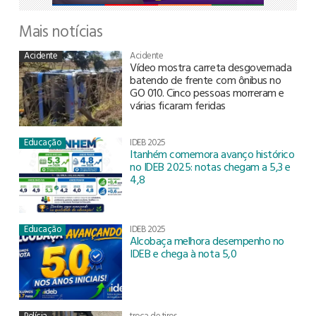
Mais notícias
Acidente
Acidente
Vídeo mostra carreta desgovernada
batendo de frente com ônibus no
GO 010. Cinco pessoas morreram e
várias ficaram feridas
Educação
IDEB 2025
Itanhém comemora avanço histórico
no IDEB 2025: notas chegam a 5,3 e
4,8
Educação
IDEB 2025
Alcobaça melhora desempenho no
IDEB e chega à nota 5,0
Polícia
troca de tiros