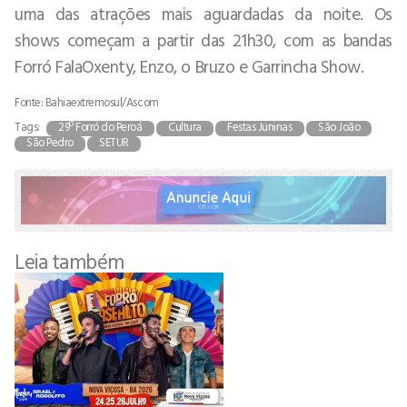
uma das atrações mais aguardadas da noite. Os
shows começam a partir das 21h30, com as bandas
Forró FalaOxenty, Enzo, o Bruzo e Garrincha Show.
Fonte: Bahiaextremosul/Ascom
Tags:
29º Forró do Peroá
Cultura
Festas Juninas
São João
São Pedro
SETUR
Leia também