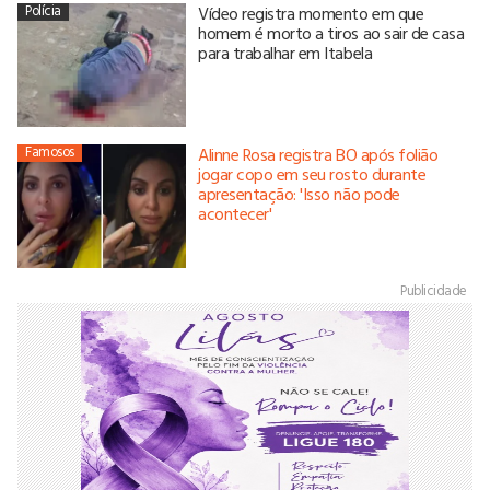
Polícia
Vídeo registra momento em que
homem é morto a tiros ao sair de casa
para trabalhar em Itabela
Famosos
Alinne Rosa registra BO após folião
jogar copo em seu rosto durante
apresentação: 'Isso não pode
acontecer'
Publicidade