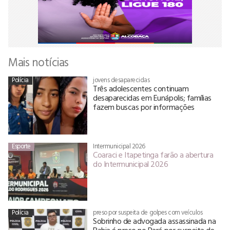
Mais notícias
Polícia
jovens desaparecidas
Três adolescentes continuam
desaparecidas em Eunápolis; famílias
fazem buscas por informações
Esporte
Intermunicipal 2026
Coaraci e Itapetinga farão a abertura
do Intermunicipal 2026
Polícia
preso por suspeita de golpes com veículos
Sobrinho de advogada assassinada na
Bahia é preso no Pará por suspeita de