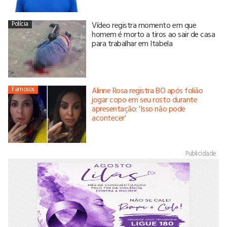
Polícia
Vídeo registra momento em que
homem é morto a tiros ao sair de casa
para trabalhar em Itabela
Famosos
Alinne Rosa registra BO após folião
jogar copo em seu rosto durante
apresentação: 'Isso não pode
acontecer'
Publicidade