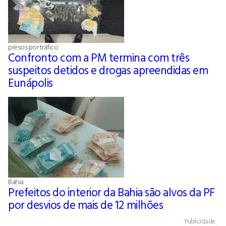
presos por tráfico
Confronto com a PM termina com três
suspeitos detidos e drogas apreendidas em
Eunápolis
Bahia
Prefeitos do interior da Bahia são alvos da PF
por desvios de mais de 12 milhões
Publicidade