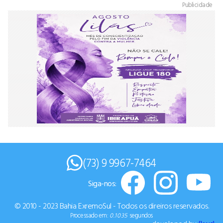
Publicidade
(73) 9 9967-7464
Siga-nos:
© 2010 - 2023 Bahia ExremoSul - Todos os direiros reservados.
Processado em:
0.1035
segundos