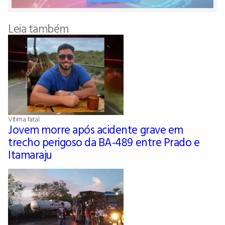
Leia também
Vítima fatal
Jovem morre após acidente grave em
trecho perigoso da BA-489 entre Prado e
Itamaraju