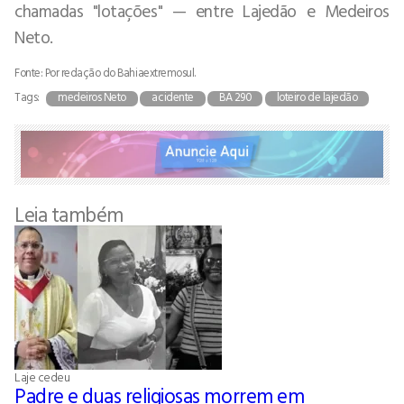
chamadas "lotações" — entre Lajedão e Medeiros
Neto.
Fonte: Por redação do Bahiaextremosul.
Tags:
medeiros Neto
acidente
BA 290
loteiro de lajedão
Leia também
Laje cedeu
Padre e duas religiosas morrem em