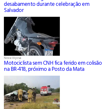
desabamento durante celebração em
Salvador
Nova Viçosa
Motociclista sem CNH fica ferido em colisão
na BR-418, próximo a Posto da Mata