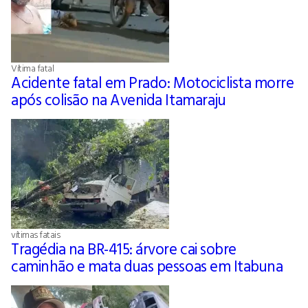
Vítima fatal
Acidente fatal em Prado: Motociclista morre
após colisão na Avenida Itamaraju
vítimas fatais
Tragédia na BR-415: árvore cai sobre
caminhão e mata duas pessoas em Itabuna