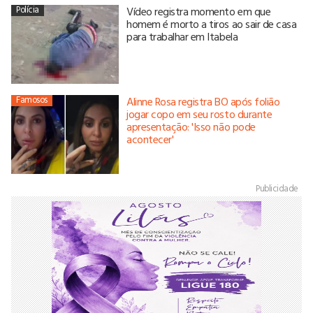
Polícia
Vídeo registra momento em que
homem é morto a tiros ao sair de casa
para trabalhar em Itabela
Famosos
Alinne Rosa registra BO após folião
jogar copo em seu rosto durante
apresentação: 'Isso não pode
acontecer'
Publicidade