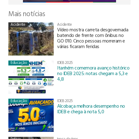
Mais notícias
Acidente
Acidente
Vídeo mostra carreta desgovernada
batendo de frente com ônibus no
GO 010. Cinco pessoas morreram e
várias ficaram feridas
Educação
IDEB 2025
Itanhém comemora avanço histórico
no IDEB 2025: notas chegam a 5,3 e
4,8
Educação
IDEB 2025
Alcobaça melhora desempenho no
IDEB e chega à nota 5,0
Polícia
troca de tiros