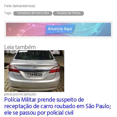
Fonte: Bahiaextremosul
Tags:
Tentativas de homicídio
Teixeira de Freitas
Leia também
preso por receptação
Polícia Militar prende suspeito de
receptação de carro roubado em São Paulo;
ele se passou por policial civil