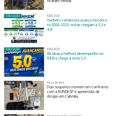
ficaram feridas
Educação
IDEB 2025
Itanhém comemora avanço histórico
no IDEB 2025: notas chegam a 5,3 e
4,8
Educação
IDEB 2025
Alcobaça melhora desempenho no
IDEB e chega à nota 5,0
Polícia
troca de tiros
Dois suspeitos morrem em confronto
com a RONDESP e apreensão de
drogas em Cabrália
Justiça
preso por roubo e extorsão