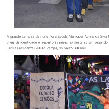
A grande campeã da noite foi a Escola Municipal Aurino da Sil
cheia de identidade e respeito às raízes nordestinas. Em segundo l
Escola Presidente Getúlio Vargas, do bairro Sulzinho.