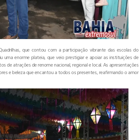
uadrilhas, que contou com a participação vibrante das escolas do
iu uma enorme plateia, que veio prestigiar e apoiar as instituições de
tos de atrações de renome nacional, regional e local. As apresentações
ores e beleza que encantou a todos os presentes, reafirmando o amor