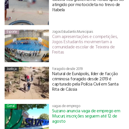
atingido por motocicleta no trevo de
Itabela
Esporte
Jogos Estudantis Municipais
Com apresentações e competições,
Jogos Estudantis movimentam a
comunidade escolar de Teixeira de
Freitas
Justiça
foragido desde 2019
Natural de Eunápolis, líder de facção
criminosa foragido desde 2019 é
capturado pela Polícia Civil em Santa
Rita de Cássia
Geral
vagas de emprego
Suzano anuncia vaga de emprego em
Mucuri; inscrições seguem até 12 de
agosto