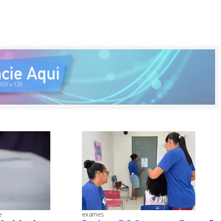
e
exames