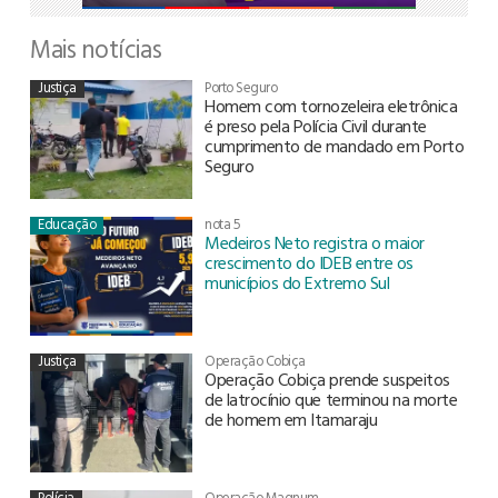
Mais notícias
Justiça
Porto Seguro
Homem com tornozeleira eletrônica
é preso pela Polícia Civil durante
cumprimento de mandado em Porto
Seguro
Educação
nota 5
Medeiros Neto registra o maior
crescimento do IDEB entre os
municípios do Extremo Sul
Justiça
Operação Cobiça
Operação Cobiça prende suspeitos
de latrocínio que terminou na morte
de homem em Itamaraju
Polícia
Operação Magnum