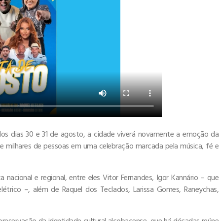
 Nos dias 30 e 31 de agosto, a cidade viverá novamente a emoção da
e milhares de pessoas em uma celebração marcada pela música, fé e
cional e regional, entre eles Vitor Fernandes, Igor Kannário – que
elétrico –, além de Raquel dos Teclados, Larissa Gomes, Raneychas,
reservação da identidade cultural alcobacense, que há décadas reúne