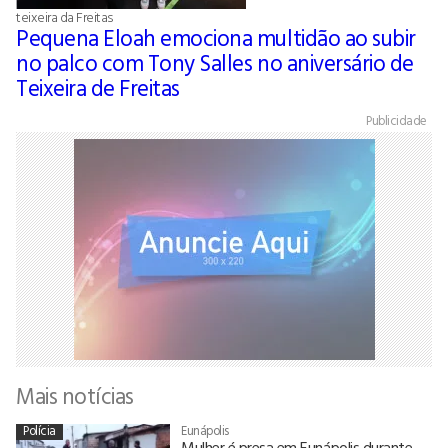
teixeira da Freitas
Pequena Eloah emociona multidão ao subir
no palco com Tony Salles no aniversário de
Teixeira de Freitas
Publicidade
Mais notícias
Polícia
Eunápolis
Mulher é presa em Eunápolis durante