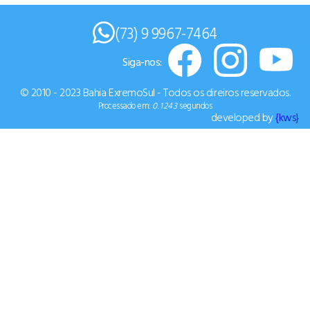
(73) 9 9967-7464
Siga-nos:
© 2010 - 2023 Bahia ExremoSul - Todos os direiros reservados.
Processado em:
0.1243
segundos
developed by
{kws}