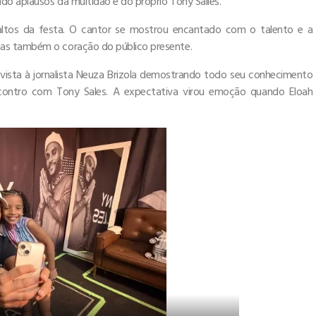
o aplausos da multidão e do próprio Tony Salles.
tos da festa. O cantor se mostrou encantado com o talento e a
mas também o coração do público presente.
sta à jornalista Neuza Brizola demostrando todo seu conhecimento
contro com Tony Sales. A expectativa virou emoção quando Eloah