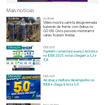
Mais notícias
Acidente
Acidente
Vídeo mostra carreta desgovernada
batendo de frente com ônibus no
GO 010. Cinco pessoas morreram e
várias ficaram feridas
Educação
IDEB 2025
Itanhém comemora avanço histórico
no IDEB 2025: notas chegam a 5,3 e
4,8
Educação
IDEB 2025
Alcobaça melhora desempenho no
IDEB e chega à nota 5,0
Polícia
troca de tiros