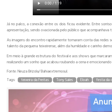
Já no palco, a conexão entre os dois ficou evidente. Entre sorri
apresentação, sendo ovacionada pelo público que acompanhava 
As imagens do encontro rapidamente tomaram conta das redes soc
talento da pequena teixeirense, além da humildade e carinho dem
Em meio à grande estrutura do festival e aos shows que marcaram 
realizando um sonho que acabou roubando a cena e emocionando Tei
Fonte: Neuza Brizola/ Bahiaextremosul.
Tags:
teixeira da Freitas
Tony Sales
Eloah
festa da 