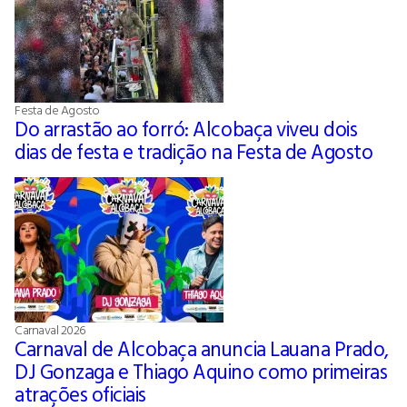
Festa de Agosto
Do arrastão ao forró: Alcobaça viveu dois
dias de festa e tradição na Festa de Agosto
Carnaval 2026
Carnaval de Alcobaça anuncia Lauana Prado,
DJ Gonzaga e Thiago Aquino como primeiras
atrações oficiais