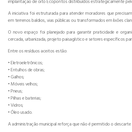
implantação de oito Ecopontos distribuídos estrategicamente pelo
A iniciativa foi estruturada para atender moradores que precis
em terrenos baldios, vias públicas ou transformados em lixões clan
O novo espaço foi planejado para garantir praticidade e org
cercada, urbanizada, projeto paisagístico e setores específicos pa
Entre os resíduos aceitos estão:
• Eletroeletrônicos;
• Entulhos de obras;
• Galhos;
• Móveis velhos;
• Pneus;
• Pilhas e baterias;
• Vidros;
• Óleo usado.
A administração municipal reforça que não é permitido o descarte d