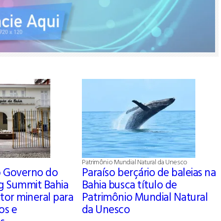
Patrimônio Mundial Natural da Unesco
o Governo do
Paraíso berçário de baleias na
ng Summit Bahia
Bahia busca título de
tor mineral para
Patrimônio Mundial Natural
ios e
da Unesco