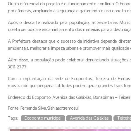
Outro diferencial do projeto é o funcionamento contínuo. O Ec
por câmeras, ampliando a segurança e garantindo o uso correto d
Após o descarte realizado pela população, as Secretarias Munic
coleta periódica e encaminhamento dos materiais para a destina
A Prefeitura destaca que o sucesso da iniciativa depende diret
ambientais, melhorar a limpeza urbana e promover mais qualidade 
Além disso, a população pode colaborar denunciando situações de
3011-2777.
Com a implantação da rede de Ecopontos, Teixeira de Freitas 
mostrando que pequenas atitudes podem gerar grandes transform
Endereço do Ecoponto: Avenida das Galáxias, Bonadiman – Teixeira
Fonte: Fernanda Silva/Bahiaextremosul
Tags:
Ecoponto municipal
Avenida das Galáxias
Teixeir