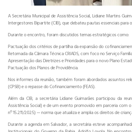
A Secretária Municipal de Assistência Social, Lidiane Martins Gui
Intergestores Bipartite (CIB), que debateu pautas essenciais para o
Durante o encontro, foram discutidos temas estratégicos como:
Pactuação dos critérios de partilha da expansão do cofinanciame
Retomada da Câmara Técnica CRIADS, com foco no Serviço Família
Apresentação das Diretrizes e Prioridades para o novo Plano Estadu
Pactuação dos Planos de Providência.
Nos informes da reunião, também foram abordados assuntos relev
(CPSB) e o repasse do Cofinanciamento (FEAS).
Além da CIB, a secretária Lidiane Guimarães participou da r
Assistência Social) e de um evento promovido em parceria com o Mi
nº 15.211/2025) — norma que atualiza e amplia os direitos de crianç
Durante a agenda em Salvador, a secretária esteve acompanhad
Institucionais do Governo da Bahia, Adolfo Loyola. No encont