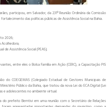
marães, participou, em Salvador, da 231ª Reunião Ordinária da Comissão
 fortalecimento das políticas públicas de Assistência Social na Bahia.
nto 2026;
 Acolhedora;
al de Assistência Social (PEAS);
antes, entre eles o Bolsa Família em Ação (CERC), a Capacitação PIS
eunião do COEGEMAS (Colegiado Estadual de Gestores Municipais de
nistério Público da Bahia, que tratou da nova Lei do ECA Digital (Lei
as e adolescentes no ambiente virtual.
a do prefeito Bemtivi em uma reunião com o Secretário de Relações
ro, foram apresentadas importantes demandas do município, como a