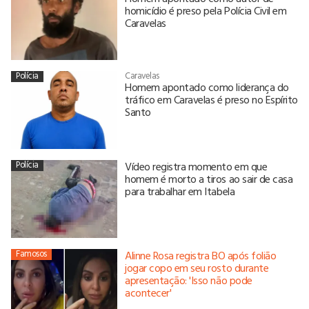
homicídio é preso pela Polícia Civil em
Caravelas
Polícia
Caravelas
Homem apontado como liderança do
tráfico em Caravelas é preso no Espírito
Santo
Polícia
Vídeo registra momento em que
homem é morto a tiros ao sair de casa
para trabalhar em Itabela
Famosos
Alinne Rosa registra BO após folião
jogar copo em seu rosto durante
apresentação: 'Isso não pode
acontecer'