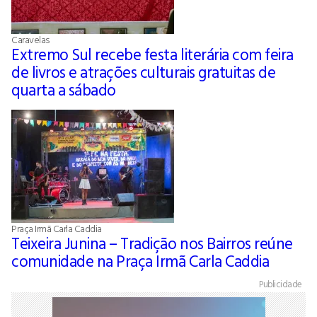
Caravelas
Extremo Sul recebe festa literária com feira
de livros e atrações culturais gratuitas de
quarta a sábado
Praça Irmã Carla Caddia
Teixeira Junina – Tradição nos Bairros reúne
comunidade na Praça Irmã Carla Caddia
Publicidade