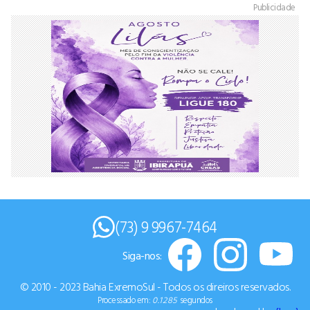
Publicidade
(73) 9 9967-7464
Siga-nos:
© 2010 - 2023 Bahia ExremoSul - Todos os direiros reservados.
Processado em:
0.1285
segundos