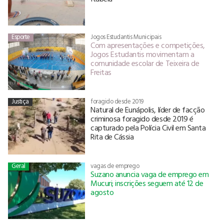
Esporte
Jogos Estudantis Municipais
Com apresentações e competições,
Jogos Estudantis movimentam a
comunidade escolar de Teixeira de
Freitas
Justiça
foragido desde 2019
Natural de Eunápolis, líder de facção
criminosa foragido desde 2019 é
capturado pela Polícia Civil em Santa
Rita de Cássia
Geral
vagas de emprego
Suzano anuncia vaga de emprego em
Mucuri; inscrições seguem até 12 de
agosto