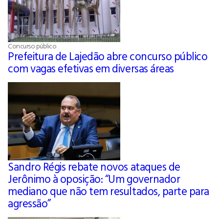
Concurso público
Prefeitura de Lajedão abre concurso público
com vagas efetivas em diversas áreas
Sandro Régis rebate novos ataques de
Jerônimo à oposição: “Um governador
mediano que não tem resultados, parte para
agressão”