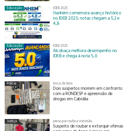
Educação
IDEB 2025
Itanhém comemora avanço histórico
no IDEB 2025: notas chegam a 5,3 e
4,8
Educação
IDEB 2025
Alcobaça melhora desempenho no
IDEB e chega à nota 5,0
Polícia
troca de tiros
Dois suspeitos morrem em confronto
com a RONDESP e apreensão de
drogas em Cabrália
Justiça
preso por roubo e extorsão
Suspeito de roubar e extorquir vítimas
com arma de fogo é preso em