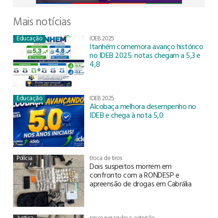
Mais notícias
Educação
IDEB 2025
Itanhém comemora avanço histórico
no IDEB 2025: notas chegam a 5,3 e
4,8
Educação
IDEB 2025
Alcobaça melhora desempenho no
IDEB e chega à nota 5,0
Polícia
troca de tiros
Dois suspeitos morrem em
confronto com a RONDESP e
apreensão de drogas em Cabrália
Justiça
preso por roubo e extorsão