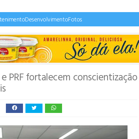
etenimento
Desenvolvimento
Fotos
s e PRF fortalecem conscientização
is