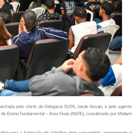
sentada pelo chefe da Delegacia 10/09, Joede Novais, e pelo agente
 do Ensino Fundamental – Anos Finais (NAPE), coordenado por Midiam
ribui para a formação de cidadãos mais conscientes, responsáveis e