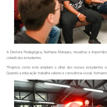
A Diretora Pedagógica, Nathana Marques, ressaltou a importâ
cidadã dos estudantes.
“Projetos como este ampliam o olhar dos nossos estudantes so
Quando a educação trabalha valores e consciência social, formam