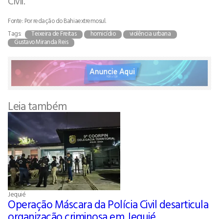
Civil.
Fonte: Por redação do Bahiaextremosul.
Tags:
Teixeira de Freitas
homicídio
violência urbana
Gustavo Miranda Reis
Leia também
Jequié
Operação Máscara da Polícia Civil desarticula
organização criminosa em Jequié