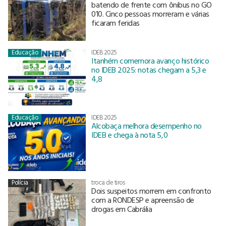
batendo de frente com ônibus no GO
010. Cinco pessoas morreram e várias
ficaram feridas
Educação
IDEB 2025
Itanhém comemora avanço histórico
no IDEB 2025: notas chegam a 5,3 e
4,8
Educação
IDEB 2025
Alcobaça melhora desempenho no
IDEB e chega à nota 5,0
Polícia
troca de tiros
Dois suspeitos morrem em confronto
com a RONDESP e apreensão de
drogas em Cabrália