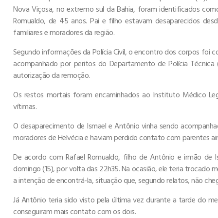
Nova Viçosa, no extremo sul da Bahia, foram identificados com
Romualdo, de 45 anos. Pai e filho estavam desaparecidos desd
familiares e moradores da região.
Segundo informações da Polícia Civil, o encontro dos corpos foi
acompanhado por peritos do Departamento de Polícia Técnica (D
autorização da remoção.
Os restos mortais foram encaminhados ao Instituto Médico Lega
vítimas.
O desaparecimento de Ismael e Antônio vinha sendo acompanhad
moradores de Helvécia e haviam perdido contato com parentes ain
De acordo com Rafael Romualdo, filho de Antônio e irmão de I
domingo (15), por volta das 22h35. Na ocasião, ele teria troc
a intenção de encontrá-la, situação que, segundo relatos, não che
Já Antônio teria sido visto pela última vez durante a tarde do m
conseguiram mais contato com os dois.