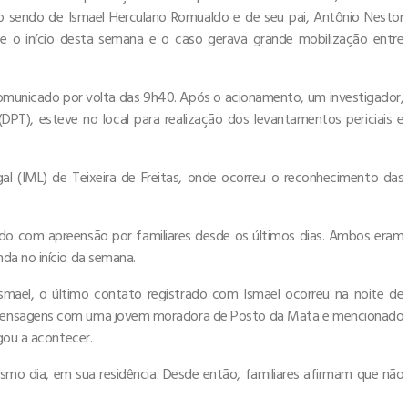
o sendo de Ismael Herculano Romualdo e de seu pai, Antônio Nestor
e o início desta semana e o caso gerava grande mobilização entre
 comunicado por volta das 9h40. Após o acionamento, um investigador,
PT), esteve no local para realização dos levantamentos periciais e
l (IML) de Teixeira de Freitas, onde ocorreu o reconhecimento das
o com apreensão por familiares desde os últimos dias. Ambos eram
da no início da semana.
smael, o último contato registrado com Ismael ocorreu na noite de
ado mensagens com uma jovem moradora de Posto da Mata e mencionado
gou a acontecer.
esmo dia, em sua residência. Desde então, familiares afirmam que não