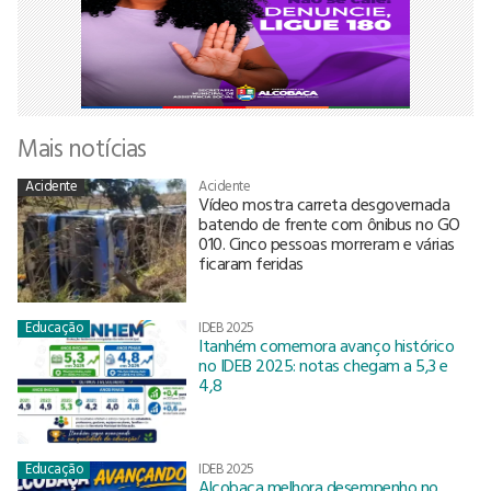
Mais notícias
Acidente
Acidente
Vídeo mostra carreta desgovernada
batendo de frente com ônibus no GO
010. Cinco pessoas morreram e várias
ficaram feridas
Educação
IDEB 2025
Itanhém comemora avanço histórico
no IDEB 2025: notas chegam a 5,3 e
4,8
Educação
IDEB 2025
Alcobaça melhora desempenho no