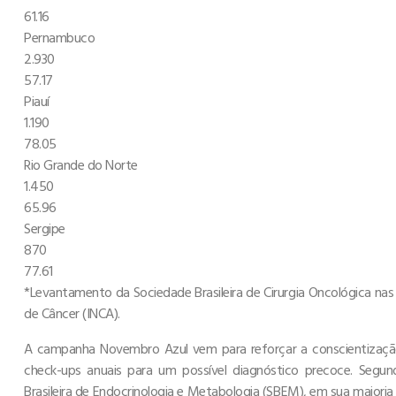
61.16
Pernambuco
2.930
57.17
Piauí
1.190
78.05
Rio Grande do Norte
1.450
65.96
Sergipe
870
77.61
*Levantamento da Sociedade Brasileira de Cirurgia Oncológica nas
de Câncer (INCA).
A campanha Novembro Azul vem para reforçar a conscientizaçã
check-ups anuais para um possível diagnóstico precoce. Segun
Brasileira de Endocrinologia e Metabologia (SBEM), em sua maior