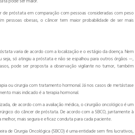
tata pode ser maior.
cer de próstata em comparação com pessoas consideradas com peso
Em pessoas obesas, o câncer tem maior probabilidade de ser mais
óstata varia de acordo com a localização e o estágio da doença. Nem
u seja, só atingiu a próstata e não se espalhou para outros órgãos —,
 casos, pode ser proposta a observação vigilante no tumor, também
apia ou cirurgia com tratamento hormonal. Já nos casos de metástase
mento mais indicado é a terapia hormonal.
zada, de acordo com a avaliação médica, o cirurgião oncológico é um
 cirúrgico do câncer de próstata. De acordo com a SBCO, juntamente à
é a melhor, mais segura e eficaz conduta para cada paciente.
ira de Cirurgia Oncológica (SBCO) é uma entidade sem fins lucrativos,