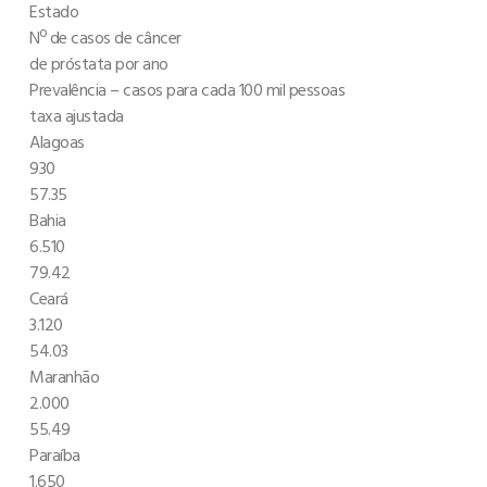
Estado
Nº de casos de câncer
de próstata por ano
Prevalência – casos para cada 100 mil pessoas
taxa ajustada
Alagoas
930
57.35
Bahia
6.510
79.42
Ceará
3.120
54.03
Maranhão
2.000
55.49
Paraíba
1.650