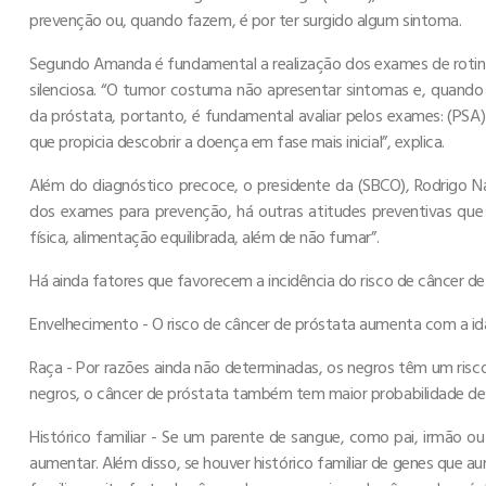
prevenção ou, quando fazem, é por ter surgido algum sintoma.
Segundo Amanda é fundamental a realização dos exames de rotina
silenciosa. “O tumor costuma não apresentar sintomas e, quand
da próstata, portanto, é fundamental avaliar pelos exames: (PSA)
que propicia descobrir a doença em fase mais inicial”, explica.
Além do diagnóstico precoce, o presidente da (SBCO), Rodrigo Na
dos exames para prevenção, há outras atitudes preventivas que
física, alimentação equilibrada, além de não fumar”.
Há ainda fatores que favorecem a incidência do risco de câncer de
Envelhecimento - O risco de câncer de próstata aumenta com a i
Raça - Por razões ainda não determinadas, os negros têm um risc
negros, o câncer de próstata também tem maior probabilidade de 
Histórico familiar - Se um parente de sangue, como pai, irmão ou
aumentar. Além disso, se houver histórico familiar de genes que