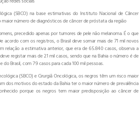
ção redes sociais
lógica (SBCO) na base estimativas do Instituto Nacional de Câncer
o maior número de diagnósticos de câncer de próstata da região
homens, precedido apenas por tumores de pele não melanoma. É o que
e acordo com os registros, o Brasil deve somar mais de 71 mil novos
relação a estimativa anterior, que era de 65.840 casos, observa a
 deve registar mais de 21 mil casos, sendo que na Bahia o número é de
e do Brasil, com 79 casos para cada 100 mil pessoas.
ncológica (SBCO) e Cirurgiã Oncológica, os negros têm um risco maior
 um dos motivos do estado da Bahia ter o maior número de prevalência
sconhecido porque os negros tem maior predisposição ao câncer de