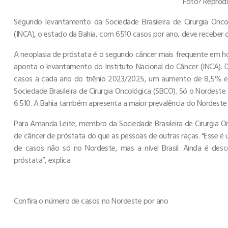
Foto? Reprodu
Segundo levantamento da Sociedade Brasileira de Cirurgia Onco
(INCA), o estado da Bahia, com 6510 casos por ano, deve receber 
A neoplasia de próstata é o segundo câncer mais frequente em 
aponta o levantamento do Instituto Nacional do Câncer (INCA). D
casos a cada ano do triênio 2023/2025, um aumento de 8,5% em 
Sociedade Brasileira de Cirurgia Oncológica (SBCO). Só o Nordeste
6.510. A Bahia também apresenta a maior prevalência do Nordeste 
Para Amanda Leite, membro da Sociedade Brasileira de Cirurgia O
de câncer de próstata do que as pessoas de outras raças. “Esse é
de casos não só no Nordeste, mas a nível Brasil. Ainda é de
próstata”, explica.
Confira o número de casos no Nordeste por ano