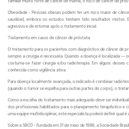
familiar muito forte de câncer de mama, o risco de câncer de prós
Obesidade - Pessoas obesas podem ter um risco maior de cân
saudável, embora os estudos tenham tido resultados mistos. 
agressivo e de retornar após o tratamento inicial.
Tratamento em casos de câncer de próstata
O tratamento para os pacientes com diagnóstico de câncer de pr
sempre a cirurgia é necessária. Quando a doença é localizada — o
costuma-se fazer cirurgia e/ou radioterapia. Em alguns desses
conhecida como vigilância ativa.
Para doença localmente avançada, o indicado é combinar radioter
(quando o tumor se espalha para outras partes do corpo), o trata
Como a escolha do tratamento mais adequado deve ser individuali
dos profissionais habilitados para o planejamento terapêutico e
uma equipe multidisciplinar, este especialista poderá definir qual 
Sobre a SBCO - Fundada em 31 de maio de 1988, a Sociedade Brasile