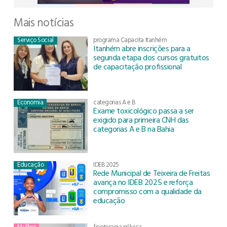
Mais notícias
Serviço Social
programa Capacita Itanhém
Itanhém abre inscrições para a
segunda etapa dos cursos gratuitos
de capacitação profissional
Economia
categorias A e B
Exame toxicológico passa a ser
exigido para primeira CNH das
categorias A e B na Bahia
Educação
IDEB 2025
Rede Municipal de Teixeira de Freitas
avança no IDEB 2025 e reforça
compromisso com a qualidade da
educação
Mulher
fisioterapia pélvica