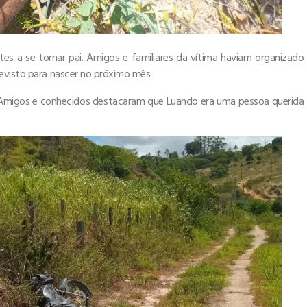
tes a se tornar pai. Amigos e familiares da vítima haviam organizado
evisto para nascer no próximo mês.
rte. Amigos e conhecidos destacaram que Luando era uma pessoa querida