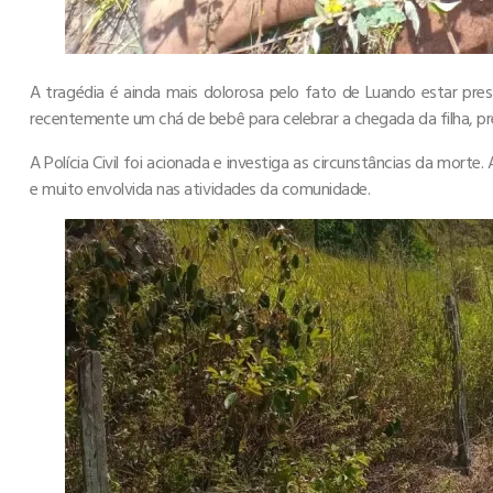
A tragédia é ainda mais dolorosa pelo fato de Luando estar pres
recentemente um chá de bebê para celebrar a chegada da filha, pr
A Polícia Civil foi acionada e investiga as circunstâncias da mo
e muito envolvida nas atividades da comunidade.