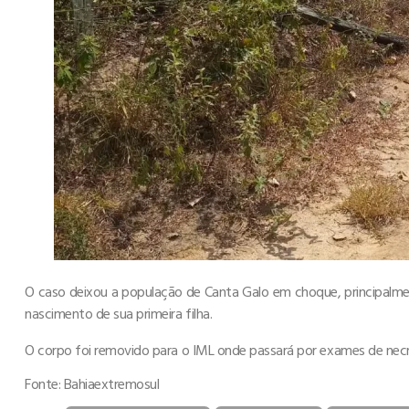
O caso deixou a população de Canta Galo em choque, principalme
nascimento de sua primeira filha.
O corpo foi removido para o IML onde passará por exames de necro
Fonte: Bahiaextremosul