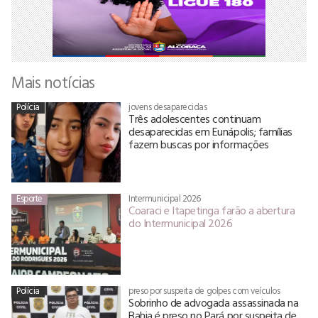
Mais notícias
Polícia
jovens desaparecidas
Três adolescentes continuam
desaparecidas em Eunápolis; famílias
fazem buscas por informações
Esporte
Intermunicipal 2026
Coaraci e Itapetinga farão a abertura
do Intermunicipal 2026
Polícia
preso por suspeita de golpes com veículos
Sobrinho de advogada assassinada na
Bahia é preso no Pará por suspeita de