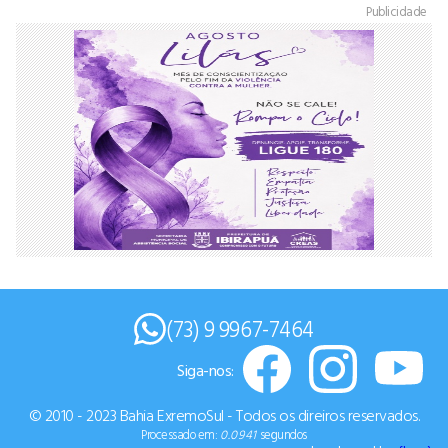
Publicidade
(73) 9 9967-7464
Siga-nos:
© 2010 - 2023 Bahia ExremoSul - Todos os direiros reservados.
Processado em:
0.0941
segundos