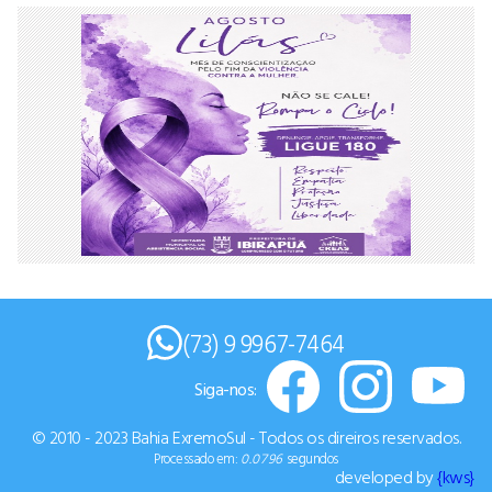
(73) 9 9967-7464
Siga-nos:
© 2010 - 2023 Bahia ExremoSul - Todos os direiros reservados.
Processado em:
0.0796
segundos
developed by
{kws}