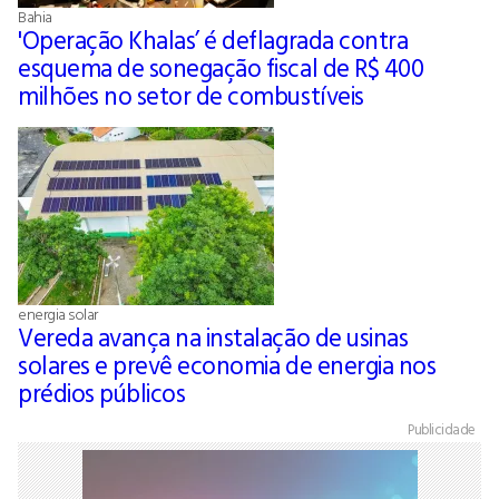
Bahia
'Operação Khalas’ é deflagrada contra
esquema de sonegação fiscal de R$ 400
milhões no setor de combustíveis
energia solar
Vereda avança na instalação de usinas
solares e prevê economia de energia nos
prédios públicos
Publicidade