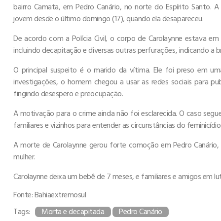
bairro Camata, em Pedro Canário, no norte do Espírito Santo. 
jovem desde o último domingo (17), quando ela desapareceu.
De acordo com a Polícia Civil, o corpo de Carolaynne estava em
incluindo decapitação e diversas outras perfurações, indicando a b
O principal suspeito é o marido da vítima. Ele foi preso em uma 
investigações, o homem chegou a usar as redes sociais para pu
fingindo desespero e preocupação.
A motivação para o crime ainda não foi esclarecida. O caso segue
familiares e vizinhos para entender as circunstâncias do feminicídio
A morte de Carolaynne gerou forte comoção em Pedro Canário, e 
mulher.
Carolaynne deixa um bebê de 7 meses, e familiares e amigos em lu
Fonte: Bahiaextremosul
Tags:
Morta e decapitada
Pedro Canário