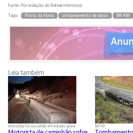
Fonte: Por redação do Bahiaextremosul.
Tags:
Posto da Mata
atropelamento de idoso
BR 418
Leia também
motorista foi socorrido em estado grave
BR 101
Motorista de caminhão sofre
Tombamento 