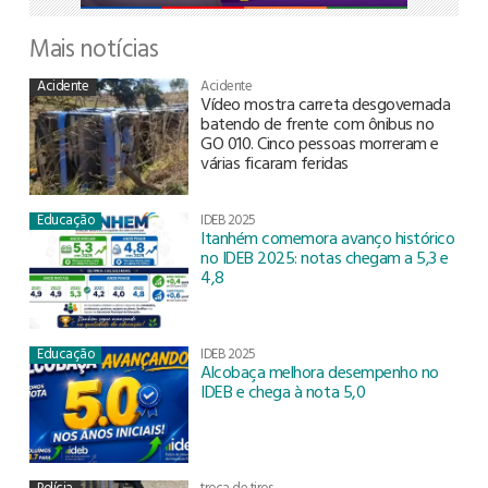
Mais notícias
Acidente
Acidente
Vídeo mostra carreta desgovernada
batendo de frente com ônibus no
GO 010. Cinco pessoas morreram e
várias ficaram feridas
Educação
IDEB 2025
Itanhém comemora avanço histórico
no IDEB 2025: notas chegam a 5,3 e
4,8
Educação
IDEB 2025
Alcobaça melhora desempenho no
IDEB e chega à nota 5,0
Polícia
troca de tiros