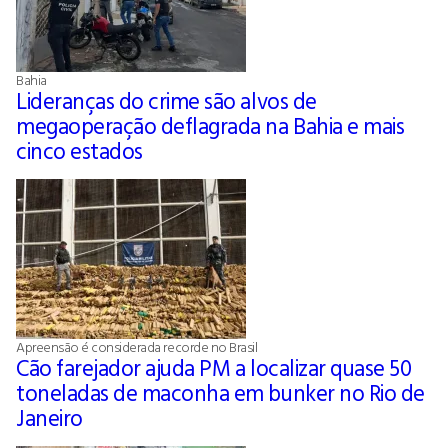
Bahia
Lideranças do crime são alvos de
megaoperação deflagrada na Bahia e mais
cinco estados
Apreensão é considerada recorde no Brasil
Cão farejador ajuda PM a localizar quase 50
toneladas de maconha em bunker no Rio de
Janeiro