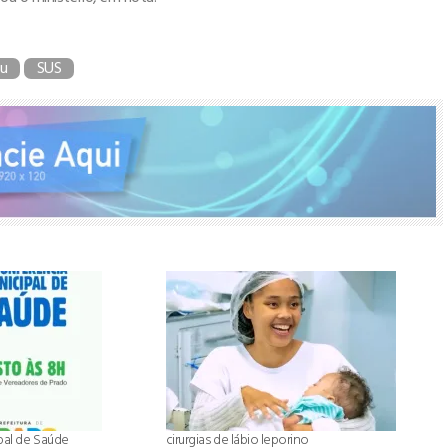
u
SUS
pal de Saúde
cirurgias de lábio leporino