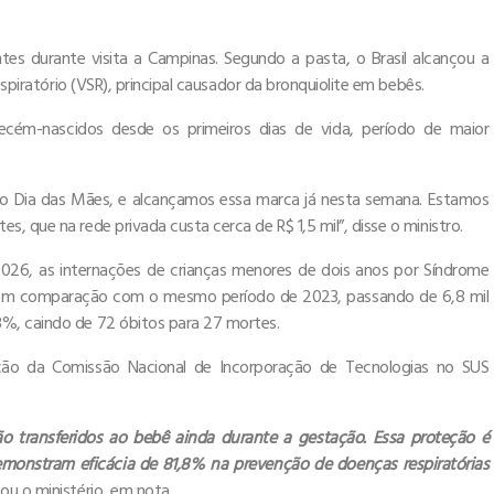
s durante visita a Campinas. Segundo a pasta, o Brasil alcançou a
espiratório (VSR), principal causador da bronquiolite em bebês.
ecém-nascidos desde os primeiros dias de vida, período de maior
é o Dia das Mães, e alcançamos essa marca já nesta semana. Estamos
 que na rede privada custa cerca de R$ 1,5 mil”, disse o ministro.
2026, as internações de crianças menores de dois anos por Síndrome
 em comparação com o mesmo período de 2023, passando de 6,8 mil
%, caindo de 72 óbitos para 27 mortes.
ão da Comissão Nacional de Incorporação de Tecnologias no SUS
o transferidos ao bebê ainda durante a gestação. Essa proteção é
emonstram eficácia de 81,8% na prevenção de doenças respiratórias
ou o ministério, em nota.