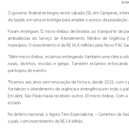
© JOA
O governo federal entregou neste sábado (9), em Campinas, interi
da Saúde, em uma estratégia para ampliar o acesso da população 
Foram entregues 12 micro-ônibus destinados ao transporte de pa
ambulâncias do Serviço de Atendimento Médico de Urgência (
municípios. O investimento é de R$ 14,4 milhões pelo Novo PAC Sa
“Além micro-ônibus, estamos entregando também uma clínica odo
rurais, distritos, escolas e igrejas. Também estamos reforçand
participou do evento.
"Ficamos seis anos sem renovação da frota e, desde 2023, com o p
fortalecer o atendimento de urgência e emergência em todo o país
Em abril, São Paulo havia recebido outros 30 micro-ônibus. Com a
estado.
No âmbito nacional, o Agora Tem Especialistas – Caminhos da Saúd
o país, com investimento de R$ 1,4 bilhão.