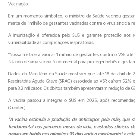
Vacinação
Em um momento simbólico, o ministro da Saúde vacinou gestante
marca de 1 milhão de gestantes vacinadas contra o vírus sincicial r
A imunização é oferecida pelo SUS e garante proteção aos r
vulnerabilidade às complicações respiratórias.
“Nossa meta era vacinar 1 milhão de gestantes contra o VSR at
falando de uma vacina fundamental para proteger bebês e gestantes,
Dados do Ministério da Saúde mostram que, até 18 de abril de 
Respiratória Aguda Grave (SRAG) associada ao VSR caíram 52%
para 3,2 mil casos. Os óbitos também apresentaram redução de 63
A vacina passou a integrar o SUS em 2025, após recomendaç
(Conitec).
"A vacina estimula a produção de anticorpos pela mãe, que sã
fundamental nos primeiros meses de vida, e estudos clínicos d
graves em bebês nos primeiros 90 dias após o nascimento",
explic