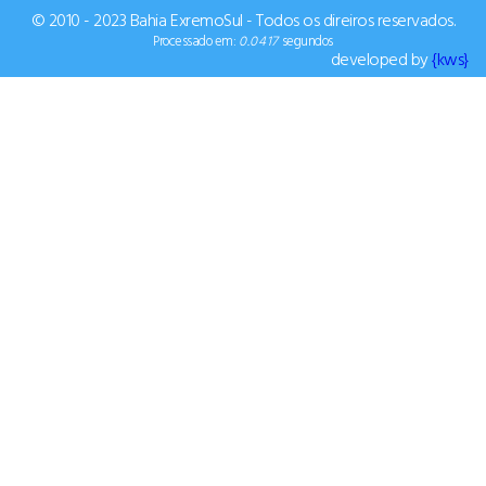
© 2010 - 2023 Bahia ExremoSul - Todos os direiros reservados.
Processado em:
0.0417
segundos
developed by
{kws}