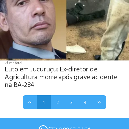
vítima fatal
Luto em Jucuruçu: Ex-diretor de
Agricultura morre após grave acidente
na BA-284
<<
1
2
3
4
>>