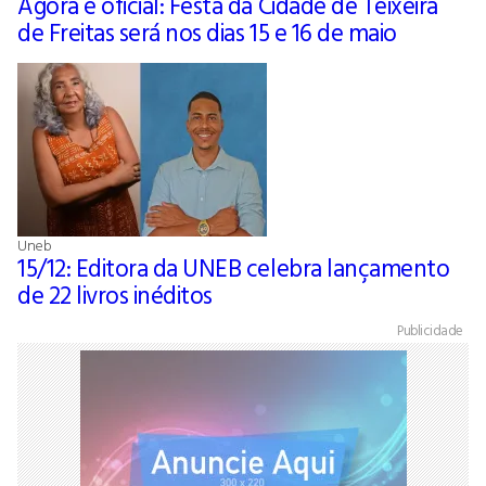
Agora é oficial: Festa da Cidade de Teixeira
de Freitas será nos dias 15 e 16 de maio
Uneb
15/12: Editora da UNEB celebra lançamento
de 22 livros inéditos
Publicidade